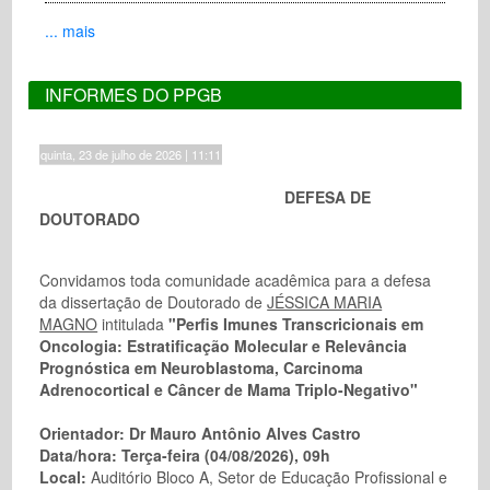
... mais
INFORMES DO PPGB
quinta, 23 de julho de 2026 | 11:11
DEFESA DE
DOUTORADO
Convidamos toda comunidade acadêmica para a defesa
da dissertação de Doutorado de
JÉSSICA MARIA
MAGNO
intitulada
"
Perfis Imunes Transcricionais em
Oncologia: Estratificação Molecular e Relevância
Prognóstica em Neuroblastoma, Carcinoma
Adrenocortical e Câncer de Mama Triplo-Negativo
"
Orientador:
Dr Mauro Antônio Alves Castro
Data/hora:
Terça-feira (04/08/2026), 09h
Local:
Auditório Bloco A, Setor de Educação Profissional e